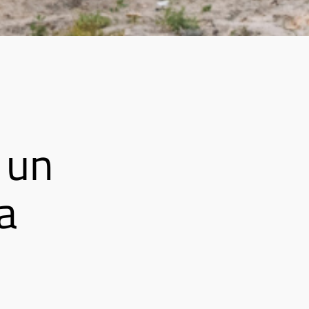
 un
a
.