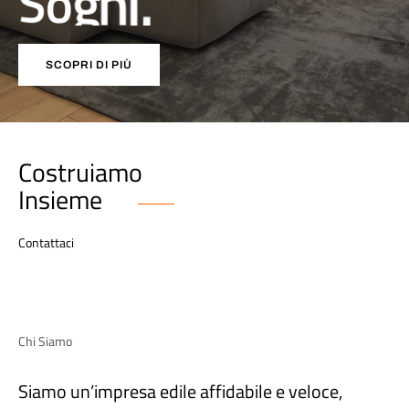
S
o
g
n
i
.
SCOPRI DI PIÙ
Costruiamo
Insieme
Contattaci
Chi Siamo
Siamo un’impresa edile affidabile e veloce,