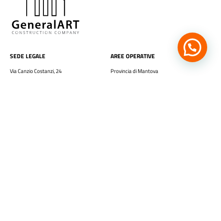
SEDE LEGALE
AREE OPERATIVE
Via Canzio Costanzi, 24
Provincia di Mantova
Villimpenta – Mantova
Provincia di Verona
Mob.
340 143 4924
Provincia di Cremona
generalart.info@gmail.com
Provincia di Vicenza
SERVIZI
Ristrutturazioni
Pitturazioni
Nuove Costruzioni
Assistenza Impianti
Pronto Intervento
Facebook
Linkedin
Instagram
Back to top