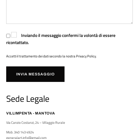
Inviando il messaggio confermi la volontà di essere
ricontattato.
Accetti il trattamento dei dati secondo la nostra
Privacy Policy
.
INVIA MESSAGGIO
Sede Legale
VILLIMPENTA - MANTOVA
Via Canzio Costanzi, 24 – Villaggio Rurale
Mob. 340 143 4924
generalart.info@gmail.com